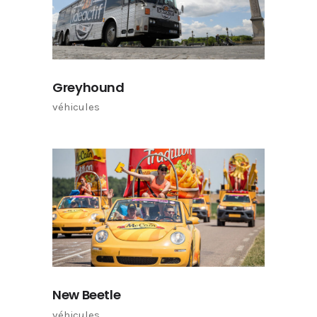
Greyhound
véhicules
New Beetle
véhicules